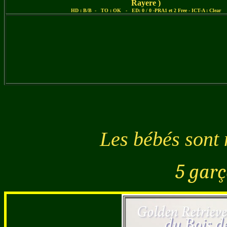
Rayere )
HD : B/B - TO : OK - ED: 0 / 0 -PRA1 et 2 Free - ICT-A : Clear
Les bébés sont 
5 garço