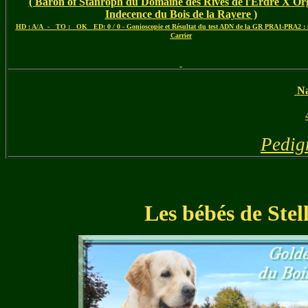
( Baron of Stanroph du Domaine des Rives de l'Erdre X O
Indecence du Bois de la Rayere )
HD : A/A - TO : OK ED: 0 / 0 - Gonioscopie et Résultat du test ADN de la GR PRA1-PRA2 : 
Carrier
Na
Pedig
Les bébés de Stel