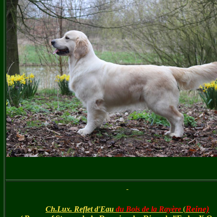
Reine)
Ch.Lux. Reflet d'Eau
d
u Bois de la Rayère
(