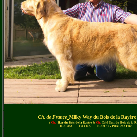
Ch. de France
Milky Way du Bois de la Rayère
(
Ch.
Iker du Bois de la Rayère
&
Ch.
Gold Dust
du Bois de la R
HD : A/A - TO : OK - ED: 0 / 0 , PRA1 et 2 Free