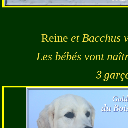
Reine
et Bacchus v
Les bébés vont naîtr
3 garço