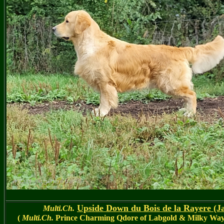
Upside Down
du Bois de la Rayere
(J
Multi.Ch.
(
Multi.Ch.
Prince Charming Qdore of Labgold & Milky Way 