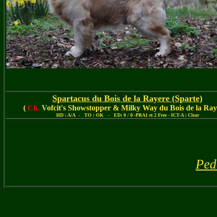
Spartacus du Bois de la Rayere
(Sparte)
(
Ch.
Vofcit's Showstopper & Milky Way du Bois de la Ray
HD : A/A - TO : OK - ED: 0 / 0 -PRA1 et 2 Free - ICT-A : Clear
Ped