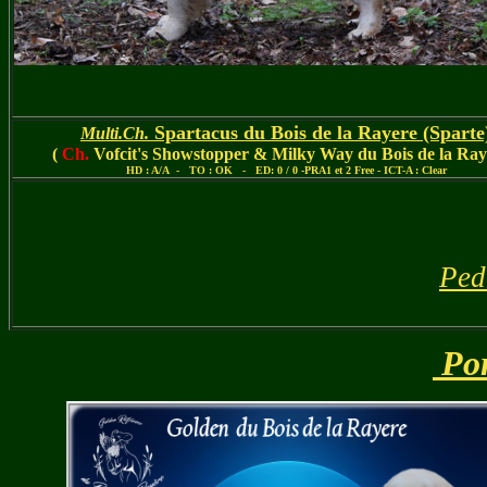
Spartacus du Bois de la Rayere
(Sparte
Multi.Ch.
(
Ch.
Vofcit's Showstopper & Milky Way du Bois de la Ray
HD : A/A - TO : OK - ED: 0 / 0 -PRA1 et 2 Free - ICT-A : Clear
Ped
Por