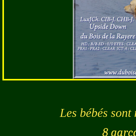
Les bébés sont 
8 garço