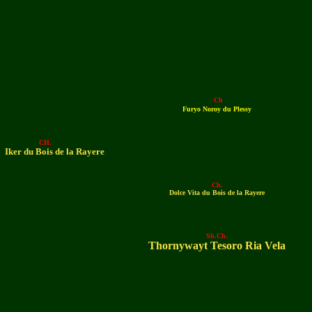
Ch
Furyo Noroy du Plessy
CH.
Iker du Bois de la Rayere
Ch.
Dolce Vita du Bois de la Rayere
Sh.Ch.
Thornywayt Tesoro Ria Vela