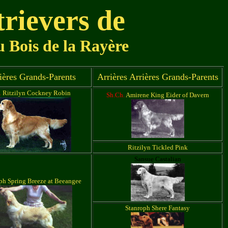
trievers de
 Bois de la Rayère
ières Grands-Parents
Arrières Arrières Grands-Parents
.
Ritzilyn Cockney Robin
Sh.Ch.
Amirene King Eider of Davern
Ritzilyn Tickled Pink
Sansue Castalian
ph Spring Breeze at Beeangee
Stanroph Shere Fantasy