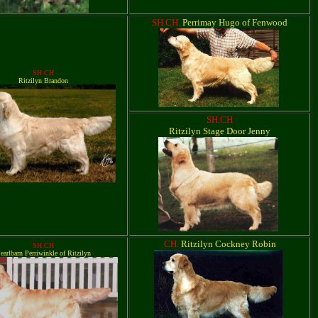
SH.CH.
Perrimay Hugo of Fenwood
SH.CH
Ritzilyn Brandon
SH.CH
Ritzilyn Stage Door Jenny
CH.
Ritzilyn Cockney Robin
SH.CH
earlbarn Perriwinkle of Ritzilyn