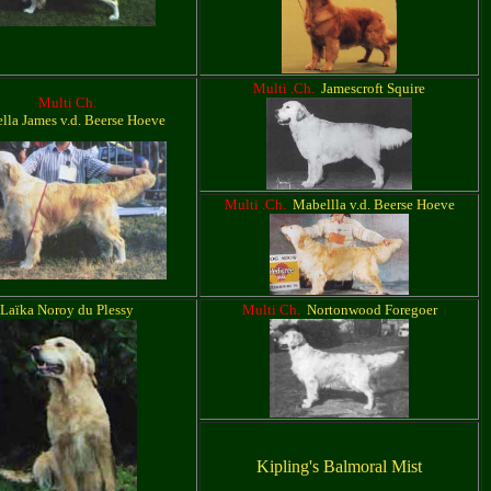
Multi .Ch.
Jamescroft Squire
Multi Ch.
lla James v.d. Beerse Hoeve
Multi .Ch.
Mabellla v.d. Beerse Hoeve
Laïka Noroy du Plessy
Multi Ch.
Nortonwood Foregoer
Kipling's Balmoral Mist