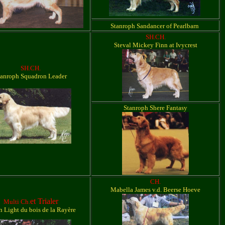
Stanroph Sandancer of Pearlbarn
SH.CH.
Steval Mickey Finn at Ivycrest
SH.CH.
tanroph Squadron Leader
Stanroph Shere Fantasy
CH.
Mabella James v.d. Beerse Hoeve
et Trialer
Multi Ch.
 Light du bois de la Rayère