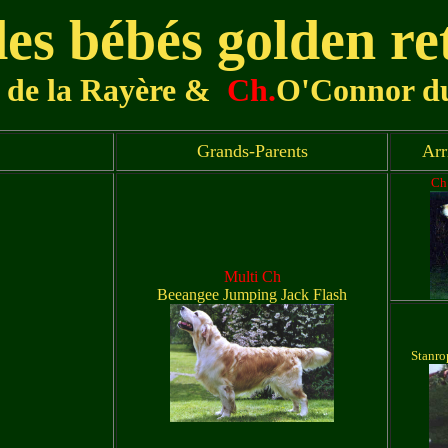
es bébés golden re
s de la Rayère
&
Ch.
O'Connor du
Grands-Parents
Arr
Ch
Multi Ch
Beeangee Jumping Jack Flash
Stanro