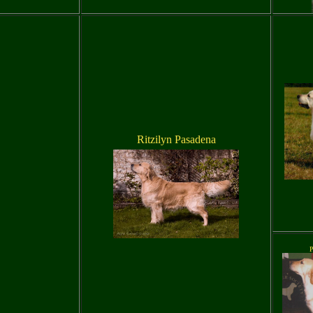
Ritzilyn Pasadena
P