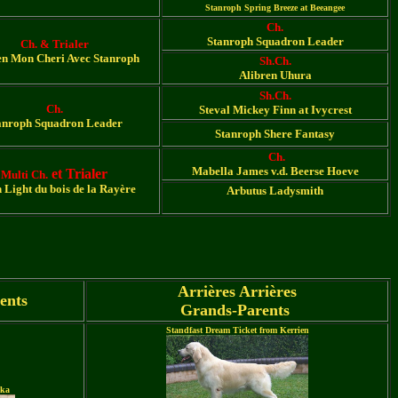
Stanroph Spring Breeze at Beeangee
Ch.
Stanroph Squadron Leader
Ch. & Trialer
en Mon Cheri Avec Stanroph
Sh.Ch.
Alibren Uhura
Sh.Ch.
Ch.
Steval Mickey Finn at Ivycrest
anroph Squadron Leader
Stanroph Shere Fantasy
Ch.
Mabella James v.d. Beerse Hoeve
et Trialer
Multi Ch.
Light du bois de la Rayère
Arbutus Ladysmith
Arrières Arrières
rents
Grands-Parents
Standfast Dream Ticket from Kerrien
aka