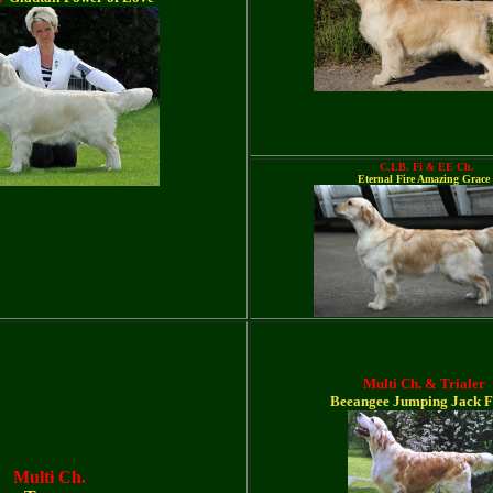
C.I.B. Fi & EE Ch.
Eternal Fire Amazing Grace
Multi
C
h.
& Trialer
Beeangee Jumping Jack F
Multi Ch.