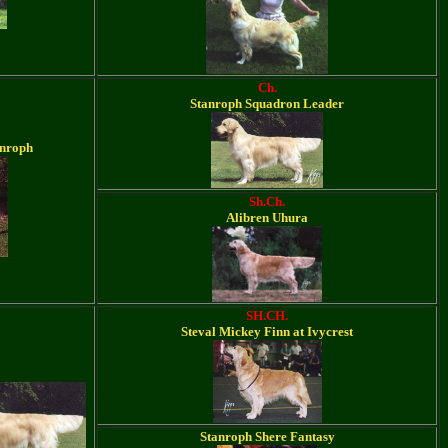
Ch.
Stanroph Squadron Leader
anroph
Sh.Ch.
Alibren Uhura
SH.CH.
Steval Mickey Finn at Ivycrest
Stanroph Shere Fantasy