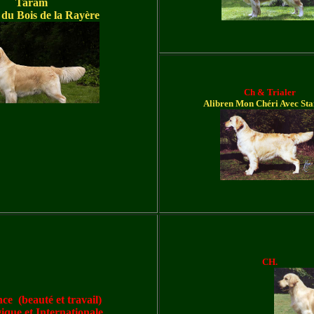
Taram
 du Bois de la Rayère
Ch & Trialer
Alibren Mon Chéri Avec St
CH.
e (beauté et travail)
ique et Internationale