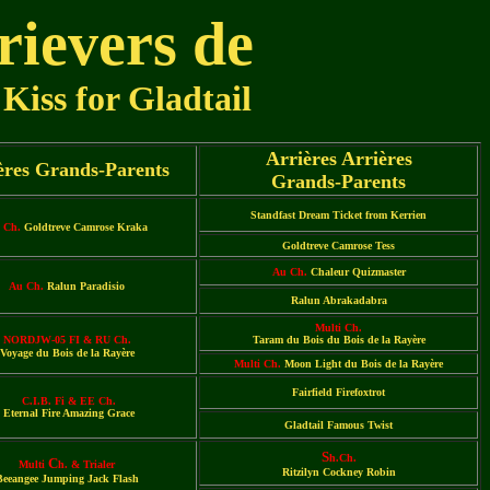
trievers de
 Kiss for Gladtail
Arrières Arrières
ères Grands-Parents
Grands-Parents
Standfast Dream Ticket from Kerrien
 Ch.
Goldtreve Camrose Kraka
Goldtreve Camrose Tess
Au Ch.
Chaleur Quizmaster
Au Ch.
Ralun Paradisio
Ralun Abrakadabra
Multi Ch.
NORDJW-05 FI & RU Ch.
Taram du Bois du Bois de la Rayère
Voyage du Bois de la Rayère
Multi Ch.
Moon Light du Bois de la Rayère
Fairfield Firefoxtrot
C.I.B. Fi & EE Ch.
Eternal Fire Amazing Grace
Gladtail Famous Twist
S
h
.C
h
.
C
Multi
h.
& Trialer
Ritzilyn Cockney Robin
Beeangee Jumping Jack Flash