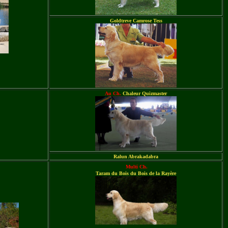
Goldtreve
Camrose Tess
Au Ch.
Chaleur Quizmaster
Ralun Abrakadabra
Multi Ch.
Taram du Bois du Bois de la Rayère