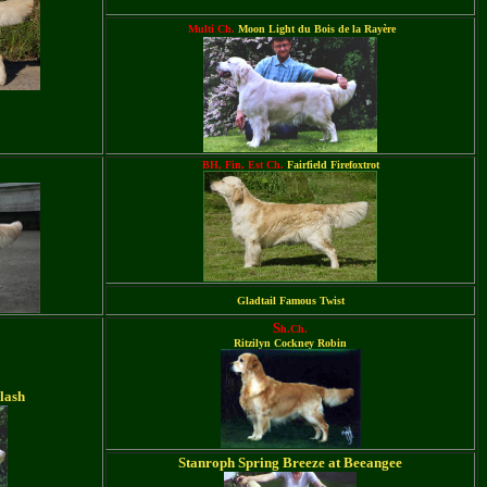
Multi Ch.
Moon Light du Bois de la Rayère
BH, Fin, Est Ch.
Fairfield Firefoxtrot
Gladtail Famous Twist
S
h
.C
h
.
Ritzilyn Cockney Robin
lash
Stanroph Spring Breeze at Beeangee