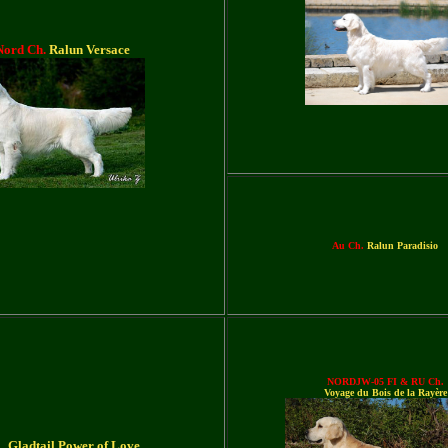
Nord Ch.
Ralun Versace
Au Ch.
Ralun Paradisio
NORDJW-05 FI & RU Ch.
Voyage du Bois de la Rayère
.
Gladtail Power of Love